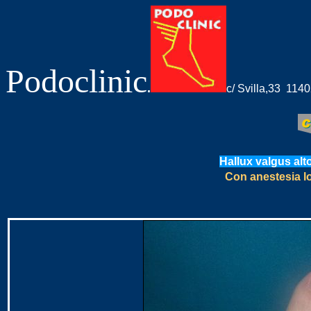
Podoclinic
.
c/ Svilla,33 1
Hallux valgus alt
Con anestesia l