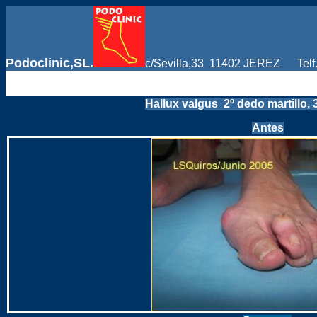
Podoclinic,SL.
c/Sevilla,33 11402 JEREZ Telf
Hallux valgus 2º dedo martillo, 
Antes