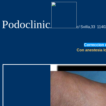
Podoclinic
.
c/ Svilla,33 11
Correccion d
Con anestesia l